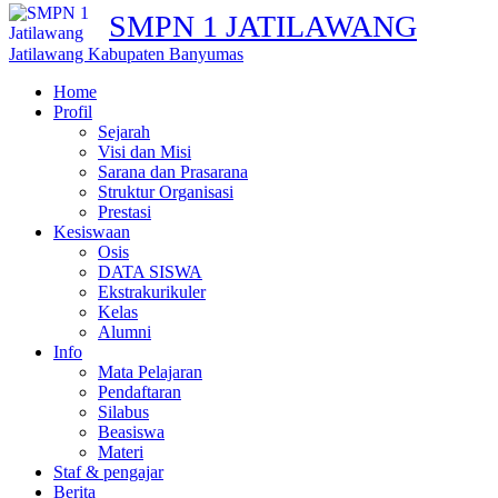
SMPN 1 JATILAWANG
Jatilawang Kabupaten Banyumas
Home
Profil
Sejarah
Visi dan Misi
Sarana dan Prasarana
Struktur Organisasi
Prestasi
Kesiswaan
Osis
DATA SISWA
Ekstrakurikuler
Kelas
Alumni
Info
Mata Pelajaran
Pendaftaran
Silabus
Beasiswa
Materi
Staf & pengajar
Berita