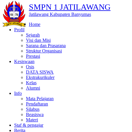
SMPN 1 JATILAWANG
Jatilawang Kabupaten Banyumas
Home
Profil
Sejarah
Visi dan Misi
Sarana dan Prasarana
Struktur Organisasi
Prestasi
Kesiswaan
Osis
DATA SISWA
Ekstrakurikuler
Kelas
Alumni
Info
Mata Pelajaran
Pendaftaran
Silabus
Beasiswa
Materi
Staf & pengajar
Berita