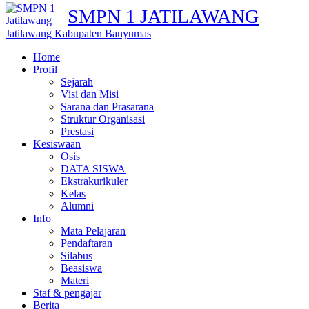
SMPN 1 JATILAWANG
Jatilawang Kabupaten Banyumas
Home
Profil
Sejarah
Visi dan Misi
Sarana dan Prasarana
Struktur Organisasi
Prestasi
Kesiswaan
Osis
DATA SISWA
Ekstrakurikuler
Kelas
Alumni
Info
Mata Pelajaran
Pendaftaran
Silabus
Beasiswa
Materi
Staf & pengajar
Berita