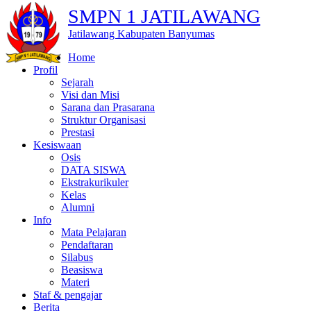
SMPN 1 JATILAWANG
Jatilawang Kabupaten Banyumas
Home
Profil
Sejarah
Visi dan Misi
Sarana dan Prasarana
Struktur Organisasi
Prestasi
Kesiswaan
Osis
DATA SISWA
Ekstrakurikuler
Kelas
Alumni
Info
Mata Pelajaran
Pendaftaran
Silabus
Beasiswa
Materi
Staf & pengajar
Berita