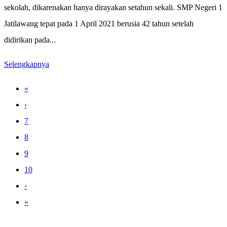
sekolah, dikarenakan hanya dirayakan setahun sekali. SMP Negeri 1
Jatilawang tepat pada 1 April 2021 berusia 42 tahun setelah
didirikan pada...
Selengkapnya
«
‹
7
8
9
10
›
»