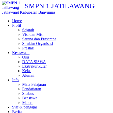
SMPN 1 JATILAWANG
Jatilawang Kabupaten Banyumas
Home
Profil
Sejarah
Visi dan Misi
Sarana dan Prasarana
Struktur Organisasi
Prestasi
Kesiswaan
Osis
DATA SISWA
Ekstrakurikuler
Kelas
Alumni
Info
Mata Pelajaran
Pendaftaran
Silabus
Beasiswa
Materi
Staf & pengajar
Berita