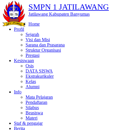
SMPN 1 JATILAWANG
Jatilawang Kabupaten Banyumas
Home
Profil
Sejarah
Visi dan Misi
Sarana dan Prasarana
Struktur Organisasi
Prestasi
Kesiswaan
Osis
DATA SISWA
Ekstrakurikuler
Kelas
Alumni
Info
Mata Pelajaran
Pendaftaran
Silabus
Beasiswa
Materi
Staf & pengajar
Berita