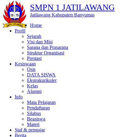
SMPN 1 JATILAWANG
Jatilawang Kabupaten Banyumas
Home
Profil
Sejarah
Visi dan Misi
Sarana dan Prasarana
Struktur Organisasi
Prestasi
Kesiswaan
Osis
DATA SISWA
Ekstrakurikuler
Kelas
Alumni
Info
Mata Pelajaran
Pendaftaran
Silabus
Beasiswa
Materi
Staf & pengajar
Berita