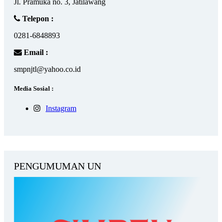
Jl. Pramuka no. 3, Jatilawang
Telepon :
0281-6848893
Email :
smpnjtl@yahoo.co.id
Media Sosial :
Instagram
PENGUMUMAN UN