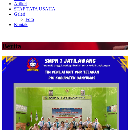
Artikel
STAF TATA USAHA
Galeri
Foto
Kontak
Berita