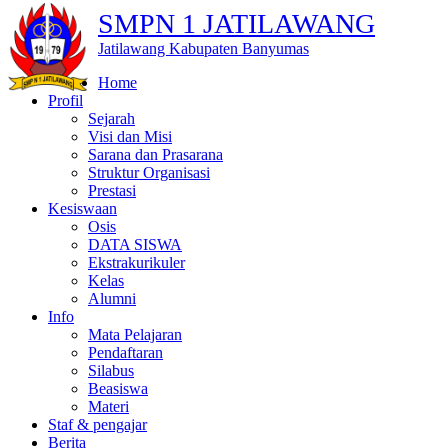
SMPN 1 JATILAWANG
Jatilawang Kabupaten Banyumas
Home
Profil
Sejarah
Visi dan Misi
Sarana dan Prasarana
Struktur Organisasi
Prestasi
Kesiswaan
Osis
DATA SISWA
Ekstrakurikuler
Kelas
Alumni
Info
Mata Pelajaran
Pendaftaran
Silabus
Beasiswa
Materi
Staf & pengajar
Berita