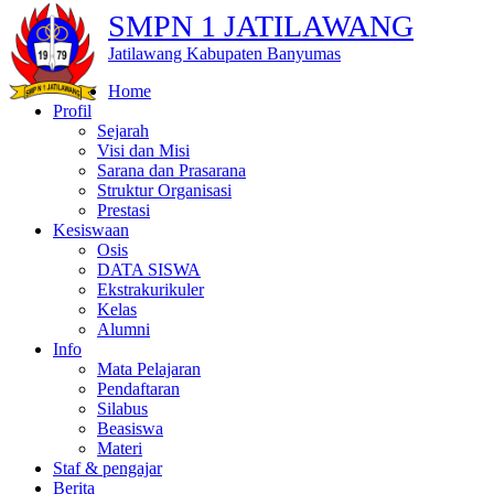
SMPN 1 JATILAWANG
Jatilawang Kabupaten Banyumas
Home
Profil
Sejarah
Visi dan Misi
Sarana dan Prasarana
Struktur Organisasi
Prestasi
Kesiswaan
Osis
DATA SISWA
Ekstrakurikuler
Kelas
Alumni
Info
Mata Pelajaran
Pendaftaran
Silabus
Beasiswa
Materi
Staf & pengajar
Berita