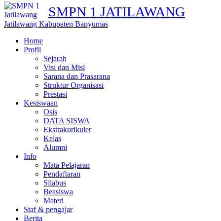
SMPN 1 JATILAWANG
Jatilawang Kabupaten Banyumas
Home
Profil
Sejarah
Visi dan Misi
Sarana dan Prasarana
Struktur Organisasi
Prestasi
Kesiswaan
Osis
DATA SISWA
Ekstrakurikuler
Kelas
Alumni
Info
Mata Pelajaran
Pendaftaran
Silabus
Beasiswa
Materi
Staf & pengajar
Berita